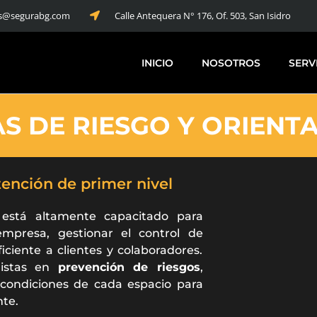
s@segurabg.com
Calle Antequera N° 176, Of. 503, San Isidro
INICIO
NOSOTROS
SERV
S DE RIESGO Y ORIENTA
tención de primer nivel
 está altamente capacitado para
empresa, gestionar el control de
iciente a clientes y colaboradores.
listas en
prevención de riesgos
,
 condiciones de cada espacio para
nte.