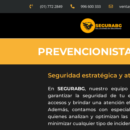
Ir
(01) 772 2849
996 600 333
venta
al
contenido
PREVENCIONISTA
Seguridad estratégica y a
En
SEGURABG
, nuestro equipo
garantizar la seguridad de tu 
accesos y brindar una atención ef
Además, contamos con especia
quienes analizan y optimizan las
minimizar cualquier tipo de incide