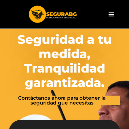
Ir
al
contenido
Seguridad a tu
medida,
Tranquilidad
garantizada.
Contáctanos ahora para obtener la
seguridad que necesitas