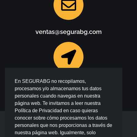
ventas@segurabg.com
En SEGURABG no recopilamos,
Calle Antequera N° 176, Of. 503, San
procesamos y/o almacenamos tus datos
Isidro, Lima
personales cuando navegas en nuestra
página web. Te invitamos a leer nuestra
Política de Privacidad en caso quieras
conocer sobre cómo procesamos los datos
personales que nos proporcionas a través de
F
I
a
n
nuestra página web. Igualmente, solo
c
s